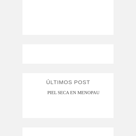
ÚLTIMOS POST
MI ROSÁCEA
PIEL SECA EN MENOPAUSIA
CUAN