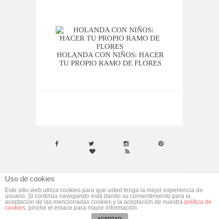
AL MA
HOLANDA CON NIÑOS: HACER
TU PROPIO RAMO DE FLORES
Uso de cookies
© ebym. Todos los derechos reservados.
Aviso
Este sitio web utiliza cookies para que usted tenga la mejor experiencia de
usuario. Si continúa navegando está dando su consentimiento para la
Legal
aceptación de las mencionadas cookies y la aceptación de nuestra
política de
cookies
, pinche el enlace para mayor información.
Desarrollado por
morgan media