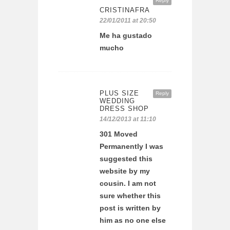
Reply
CRISTINAFRA
22/01/2011 at 20:50
Me ha gustado
mucho
PLUS SIZE
Reply
WEDDING
DRESS SHOP
14/12/2013 at 11:10
301 Moved
Permanently I was
suggested this
website by my
cousin. I am not
sure whether this
post is written by
him as no one else