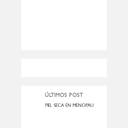
ÚLTIMOS POST
MI ROSÁCEA
PIEL SECA EN MENOPAUSIA
CUAN