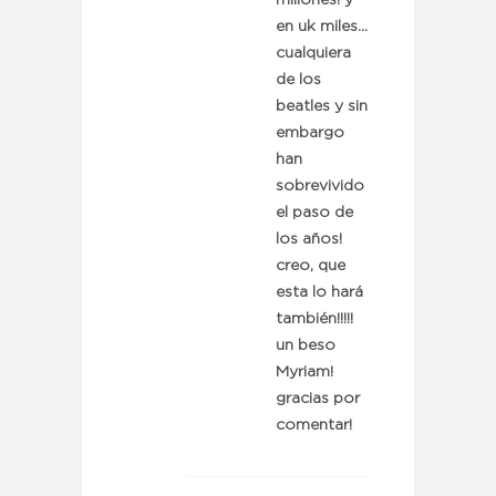
millones! y
en uk miles…
cualquiera
de los
beatles y sin
embargo
han
sobrevivido
el paso de
los años!
creo, que
esta lo hará
también!!!!!
un beso
Myriam!
gracias por
comentar!