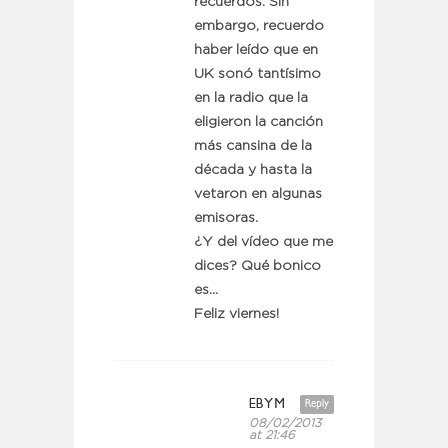
recuerdos. Sin
embargo, recuerdo
haber leído que en
UK sonó tantísimo
en la radio que la
eligieron la canción
más cansina de la
década y hasta la
vetaron en algunas
emisoras.
¿Y del vídeo que me
dices? Qué bonico
es…
Feliz viernes!
EBYM
Reply
08/02/2013
at 21:46