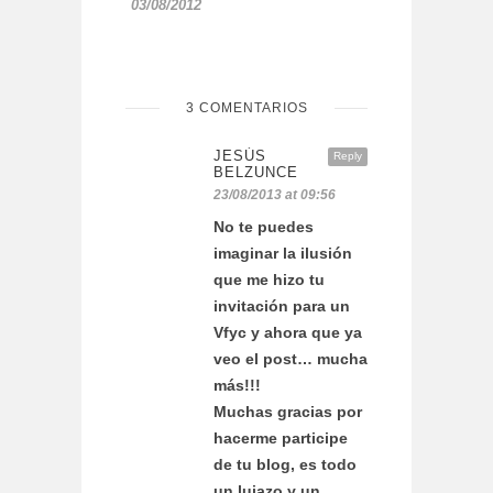
03/08/2012
3 COMENTARIOS
JESÚS
Reply
BELZUNCE
23/08/2013 at 09:56
No te puedes
imaginar la ilusión
que me hizo tu
invitación para un
Vfyc y ahora que ya
veo el post… mucha
más!!!
Muchas gracias por
hacerme participe
de tu blog, es todo
un lujazo y un