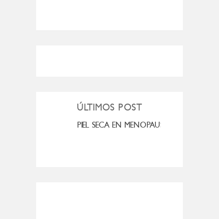
ÚLTIMOS POST
MI ROSÁCEA
PIEL SECA EN MENOPAUSIA
CUAN