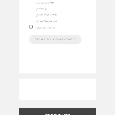
navegador
para la
próxima vez
que haga un
comentario.