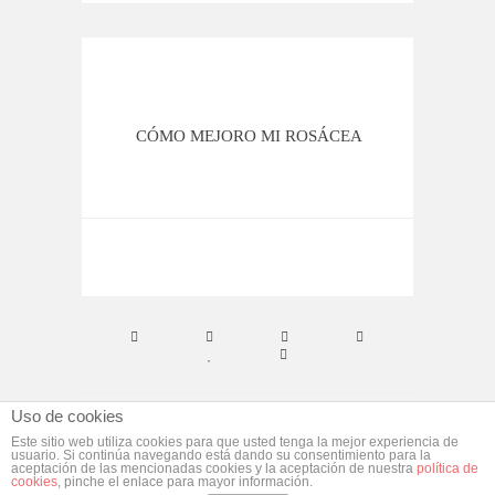
CÓMO MEJORO MI ROSÁCEA
C
Uso de cookies
© ebym. Todos los derechos reservados.
Aviso
Este sitio web utiliza cookies para que usted tenga la mejor experiencia de
usuario. Si continúa navegando está dando su consentimiento para la
Legal
aceptación de las mencionadas cookies y la aceptación de nuestra
política de
cookies
, pinche el enlace para mayor información.
Desarrollado por
morgan media