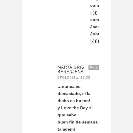
completo
;-)))
como
Jack
Johnson
;-))))
MARTA GRIS
Reply
BERENJENA
25/11/2011 at 10:23
…nunca es
demasiado, si la
dicha es buena!
y Love the Day si
que sabe…
buen fin de semana
tamdem!