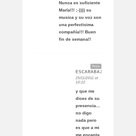
Nunca es suficiente
María!!! ;-)))) su
musica y su voz son
una perfectisima
compañía!!! Buen
fin de semana!!
Reply
ESCARABAJOSBICHOSYMA
25/11/2011 at
10:22
y que me
dices de su
presencia…
no digo
nada pero
es que a mi
me encanta