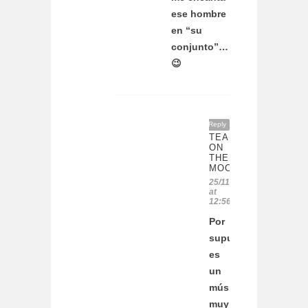
ese hombre
en “su
conjunto”…
😉
Reply
TEA
ON
THE
MOON
25/11/2011
at
12:56
Por
supuestismo!!!
es
un
músico
muy