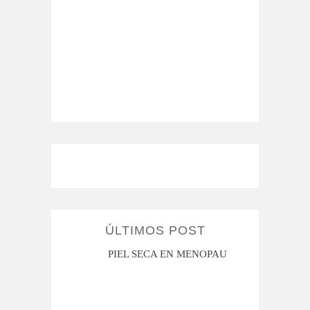
ÚLTIMOS POST
MI ROSÁCEA
PIEL SECA EN MENOPAUSIA
CUAN