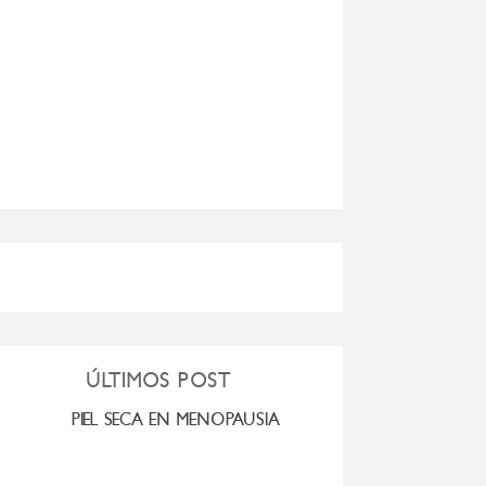
ÚLTIMOS POST
PIEL SECA EN MENOPAUSIA
CUANDO LA ADO
HACE D