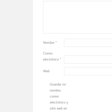
Nombre
*
Correo
electrónico
*
Web
Guardar mi
nombre,
correo
electrónico y
sitio web en