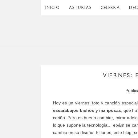
INICIO
ASTURIAS
CELEBRA
DE
VIERNES:
Publi
Hoy es un viernes: foto y canción especia
escarabajos bichos y mariposas
, que ha
cariño. Pero es bueno cambiar, mirar adelan
lo que supone la tecnología… eb&m se cam
cambio en su diseño. El lunes, este blog, se