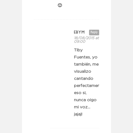
🙂
EBYM
Reply
18/08/2015 at
09:00
Tiby
Fuentes, yo
también, me
visualizo
cantando
perfectamente…
eso si,
nunca oigo
mi voz…
jajaj!