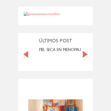
ÚLTIMOS POST
MI ROSÁCEA
PIEL SECA EN MENOPAUSIA
CUAN