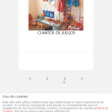
CUARTOS DE JUEGOS
VUELT
Uso de cookies
© ebym. Todos los derechos reservados.
Aviso
Este sitio web utiliza cookies para que usted tenga la mejor experiencia de
usuario. Si continúa navegando está dando su consentimiento para la
Legal
aceptación de las mencionadas cookies y la aceptación de nuestra
política de
cookies
, pinche el enlace para mayor información.