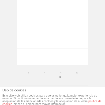
D
BAUTI
Uso de cookies
© ebym. Todos los derechos reservados.
Aviso
Este sitio web utiliza cookies para que usted tenga la mejor experiencia de
usuario. Si continúa navegando está dando su consentimiento para la
Legal
aceptación de las mencionadas cookies y la aceptación de nuestra
política de
cookies
, pinche el enlace para mayor información.