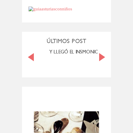
ÚLTIMOS POST
LENDE. MEXICO
Y LLEGÓ EL INSMONIO...
VI