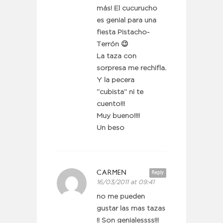
más! El cucurucho
es genial para una
fiesta Pistacho-
Terrón 😉
La taza con
sorpresa me rechifla.
Y la pecera
“cubista” ni te
cuento!!!
Muy bueno!!!!
Un beso
CARMEN
Reply
16/03/2011 at 09:41
no me pueden
gustar las mas tazas
!! Son genialessss!!!