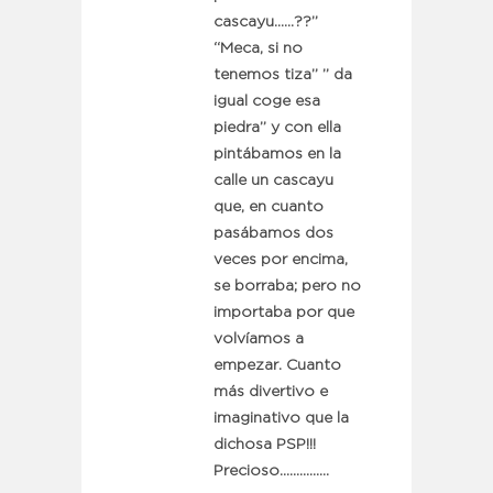
cascayu……??”
“Meca, si no
tenemos tiza” ” da
igual coge esa
piedra” y con ella
pintábamos en la
calle un cascayu
que, en cuanto
pasábamos dos
veces por encima,
se borraba; pero no
importaba por que
volvíamos a
empezar. Cuanto
más divertivo e
imaginativo que la
dichosa PSP!!!
Precioso……………