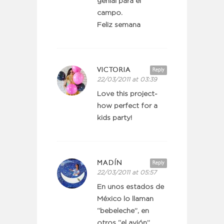
genial para el
campo.
Feliz semana
VICTORIA
Reply
22/03/2011 at 03:39
Love this project-
how perfect for a
kids party!
MADÍN
Reply
22/03/2011 at 05:57
En unos estados de
México lo llaman
“bebeleche”, en
otros “el avión”,