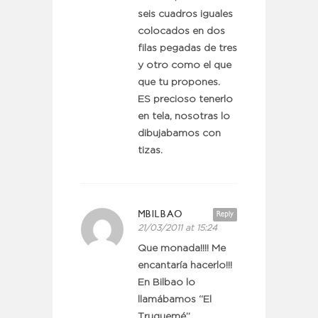
seis cuadros iguales
colocados en dos
filas pegadas de tres
y otro como el que
que tu propones.
ES precioso tenerlo
en tela, nosotras lo
dibujabamos con
tizas.
MBILBAO
Reply
21/03/2011 at 15:24
Que monada!!!! Me
encantaría hacerlo!!!
En Bilbao lo
llamábamos “El
Truquemé”