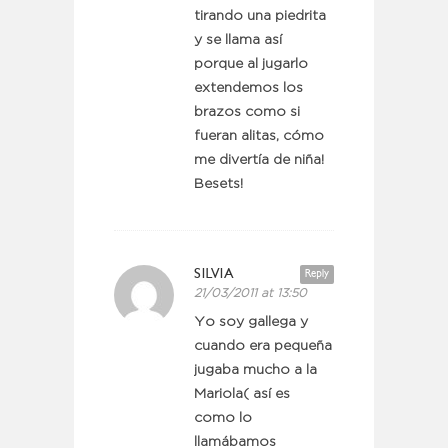
tirando una piedrita
y se llama así
porque al jugarlo
extendemos los
brazos como si
fueran alitas, cómo
me divertía de niña!
Besets!
SILVIA
Reply
21/03/2011 at 13:50
Yo soy gallega y
cuando era pequeña
jugaba mucho a la
Mariola( así es
como lo
llamábamos