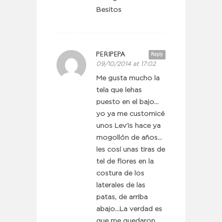
Besitos
PERIPEPA
Reply
09/10/2014 at 17:02
Me gusta mucho la
tela que lehas
puesto en el bajo…
yo ya me customicé
unos Lev’is hace ya
mogollón de años…
les cosí unas tiras de
tel de flores en la
costura de los
laterales de las
patas, de arriba
abajo…La verdad es
que me quedaron