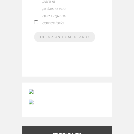
para la
próxima vez
que haga un
comentario.