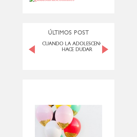
ÚLTIMOS POST
MENOPAUSIA
CUANDO LA ADOLESCENCIA ME
SAN M
HACE DUDAR