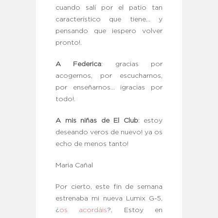
cuando salí por el patio tan
característico que tiene… y
pensando que ¡espero volver
pronto!.
A Federica
: gracias por
acogernos, por escucharnos,
por enseñarnos… ¡gracias por
todo!.
A mis niñas de El Club
: estoy
deseando veros de nuevo! ya os
echo de menos tanto!
Maria Cañal
Por cierto, este fin de semana
estrenaba mi nueva Lumix G-5,
¿
os acordáis
?. Estoy en