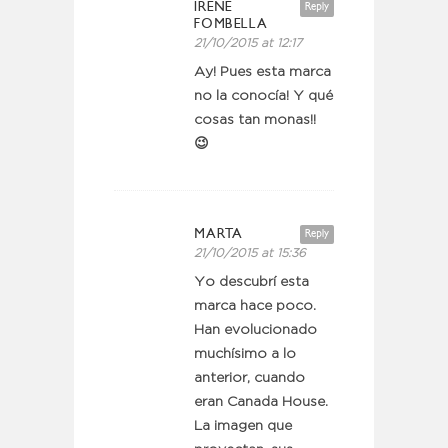
IRENE
Reply
FOMBELLA
21/10/2015 at 12:17
Ay! Pues esta marca
no la conocía! Y qué
cosas tan monas!!
😉
MARTA
Reply
21/10/2015 at 15:36
Yo descubrí esta
marca hace poco.
Han evolucionado
muchísimo a lo
anterior, cuando
eran Canada House.
La imagen que