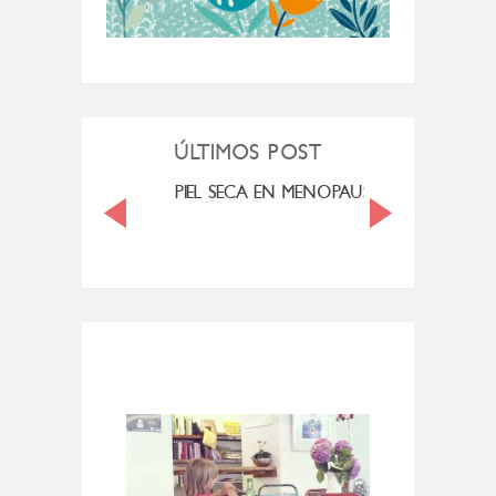
ÚLTIMOS POST
MI ROSÁCEA
PIEL SECA EN MENOPAUSIA
CUAN