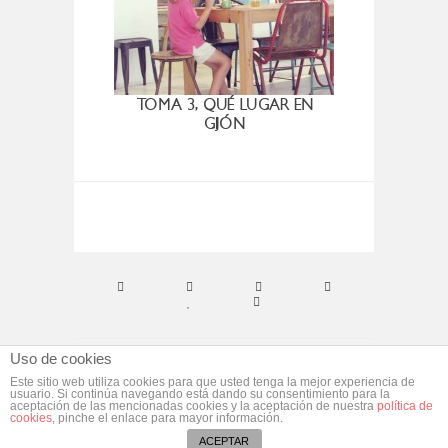
TOMA 3, QUÉ LUGAR EN
SUPE
GIJÓN
Uso de cookies
© ebym. Todos los derechos reservados.
Aviso
Este sitio web utiliza cookies para que usted tenga la mejor experiencia de
usuario. Si continúa navegando está dando su consentimiento para la
Legal
aceptación de las mencionadas cookies y la aceptación de nuestra
política de
cookies
, pinche el enlace para mayor información.
Desarrollado por
morgan media
ACEPTAR