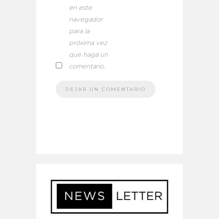
en este
navegador
para la
próxima vez
que haga un
comentario.