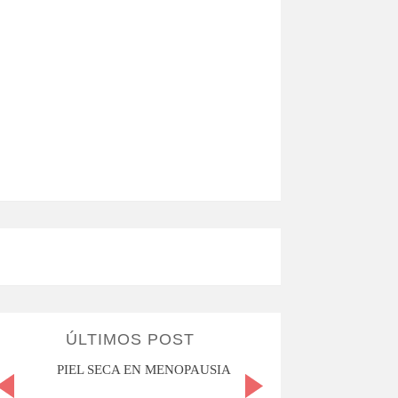
ÚLTIMOS POST
PIEL SECA EN MENOPAUSIA
CUANDO LA ADO
HACE D