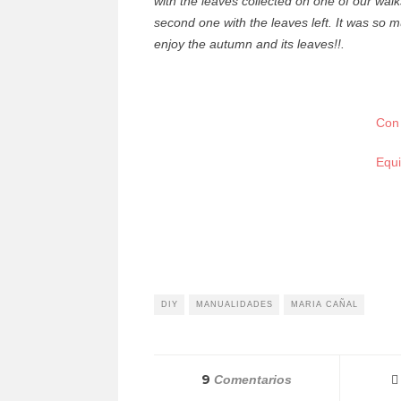
with the leaves collected on one of our walk
second one with the leaves left. It was so 
enjoy the autumn and its leaves!!.
Con 
Equi
DIY
MANUALIDADES
MARIA CAÑAL
9
Comentarios