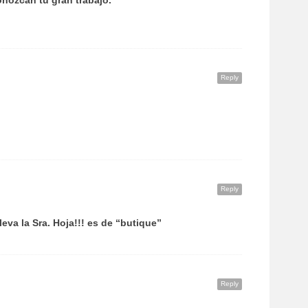
nozcan tu gran trabajo.
Reply
Reply
va la Sra. Hoja!!! es de “butique”
Reply