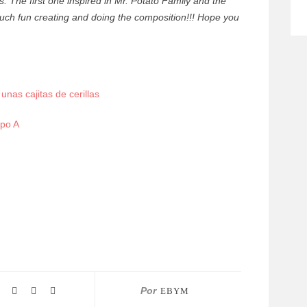
s. The first one inspired in Mr. Potato Family and the
much fun creating and doing the composition!!! Hope you
unas cajitas de cerillas
po A
Por
EBYM