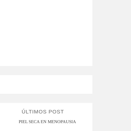
ÚLTIMOS POST
PIEL SECA EN MENOPAUSIA
CUANDO LA ADO
HACE D