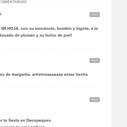
COMENTARIOS
A
Reply
R.HOJA, con su monóculo, bombín y bigote, a lo
ocado de plumas y su bolso de piel!
Reply
los de margarita, artistonaaaaaaa estas hecha
Reply
cer tu fiesta en Decopeques.