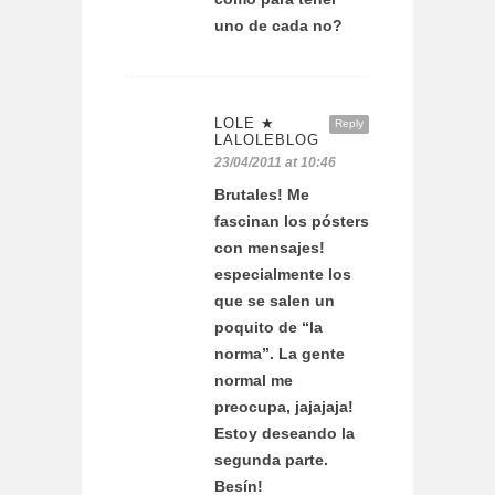
uno de cada no?
LOLE ★
Reply
LALOLEBLOG
23/04/2011 at 10:46
Brutales! Me
fascinan los pósters
con mensajes!
especialmente los
que se salen un
poquito de “la
norma”. La gente
normal me
preocupa, jajajaja!
Estoy deseando la
segunda parte.
Besín!