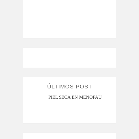
ÚLTIMOS POST
MI ROSÁCEA
PIEL SECA EN MENOPAUSIA
CUAN