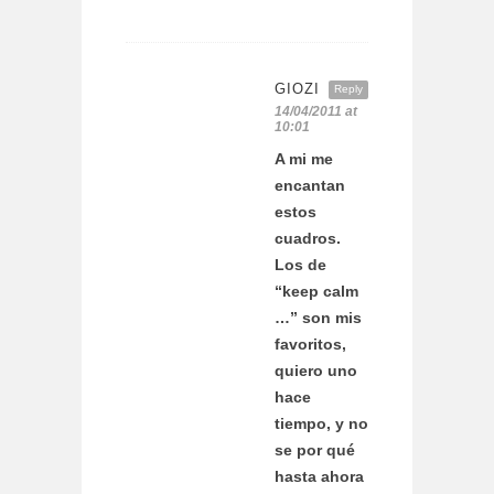
GIOZI
Reply
14/04/2011 at
10:01
A mi me
encantan
estos
cuadros.
Los de
“keep calm
…” son mis
favoritos,
quiero uno
hace
tiempo, y no
se por qué
hasta ahora