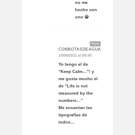
no me
hecho con
uno 😀
Reply
CONBOTASDEAGUA
14/04/2011 at 08:45
Yo tengo el de
“Keep Calm…”! y
me gusta mucho el
de “Life is not
measured by the
numbers…”
Me encantan las
tipografías de
todos…