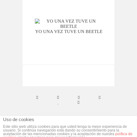
YO UNA VEZ TUVE UN BEETLE
VIERN
Uso de cookies
© ebym. Todos los derechos reservados.
Aviso
Este sitio web utiliza cookies para que usted tenga la mejor experiencia de
usuario. Si continúa navegando está dando su consentimiento para la
Legal
aceptación de las mencionadas cookies y la aceptación de nuestra
política de