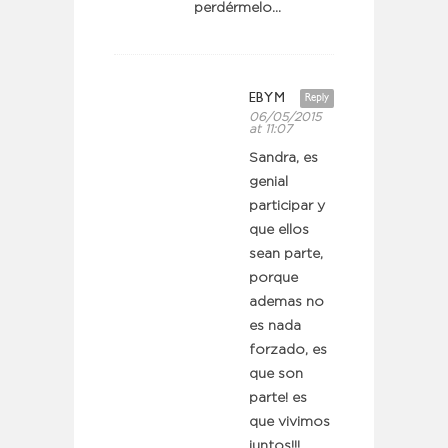
perdérmelo…
EBYM
Reply
06/05/2015
at 11:07
Sandra, es
genial
participar y
que ellos
sean parte,
porque
ademas no
es nada
forzado, es
que son
parte! es
que vivimos
juntos!!!