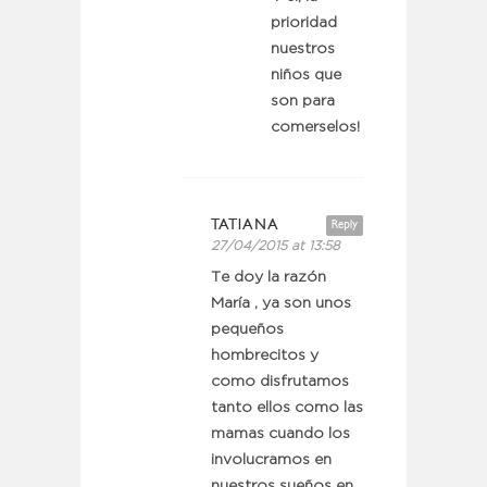
prioridad
nuestros
niños que
son para
comerselos!
TATIANA
Reply
27/04/2015 at 13:58
Te doy la razón
María , ya son unos
pequeños
hombrecitos y
como disfrutamos
tanto ellos como las
mamas cuando los
involucramos en
nuestros sueños en