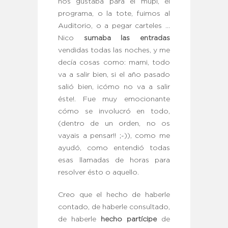
nos gustaba para el mupi, el
programa, o la tote, fuimos al
Auditorio, o a pegar carteles …
Nico
sumaba las entradas
vendidas todas las noches, y me
decía cosas como: mami, todo
va a salir bien, si el año pasado
salió bien, ¡cómo no va a salir
éste!. Fue muy emocionante
cómo se involucró en todo,
(dentro de un orden, no os
vayais a pensar!! ;-)), como me
ayudó, como entendió todas
esas llamadas de horas para
resolver ésto o aquello.
Creo que el hecho de haberle
contado, de haberle consultado,
de haberle
hecho partícipe
de