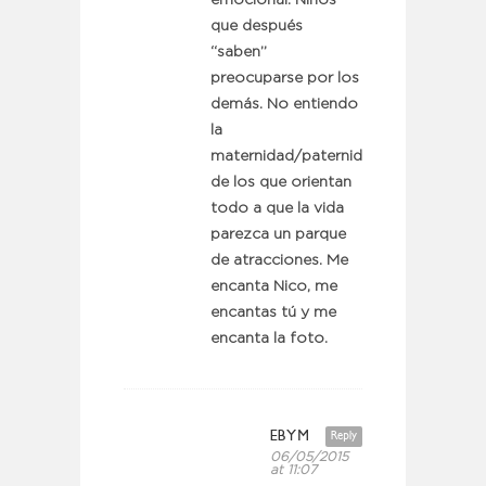
emocional. Niños
que después
“saben”
preocuparse por los
demás. No entiendo
la
maternidad/paternidad
de los que orientan
todo a que la vida
parezca un parque
de atracciones. Me
encanta Nico, me
encantas tú y me
encanta la foto.
EBYM
Reply
06/05/2015
at 11:07