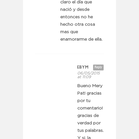
claro el día que
nació y desde
entonces no he
hecho otra cosa
mas que
enamorarme de ella.
EBYM
Reply
06/05/2015
at 11:09
Bueno Mery
Pat! gracias
por tu
comentario!
gracias de
verdad por
tus palabras.
Y si, la