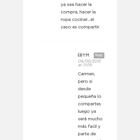
ya sea hacer la
compra, hacer la
ropa cocinar…el
caso es compartir.
EBYM
Reply
06/05/2015
at 11:09
Carmen,
pero si
desde
pequeña lo
compartes
luego ya
será mucho
más facil y
parte de