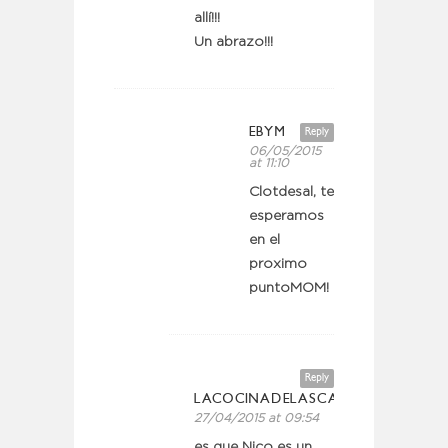
allí!!!
Un abrazo!!!
EBYM
Reply
06/05/2015
at 11:10
Clotdesal, te
esperamos
en el
proximo
puntoMOM!
Reply
LACOCINADELASCASINAS
27/04/2015 at 09:54
es que Nico es un