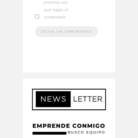
próxima vez
que haga un
comentario.