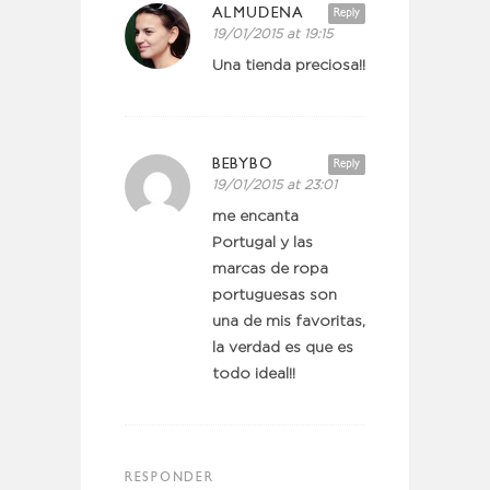
ALMUDENA
Reply
19/01/2015 at 19:15
Una tienda preciosa!!
BEBYBO
Reply
19/01/2015 at 23:01
me encanta
Portugal y las
marcas de ropa
portuguesas son
una de mis favoritas,
la verdad es que es
todo ideal!!
RESPONDER