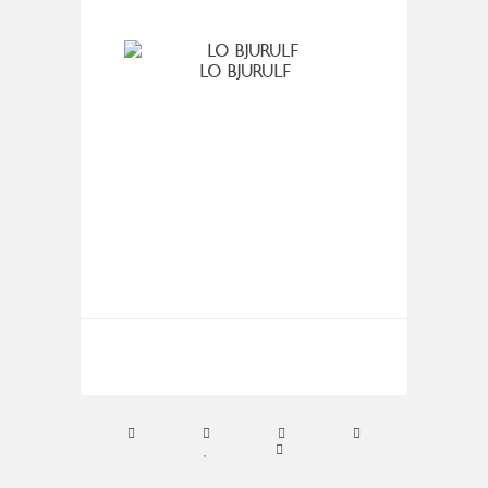
LO BJURULF
PELAYO
DE