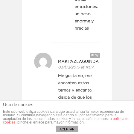
emociones.
un beso
enorme y
gracias
Reply
MARIPAZLAGUINDA
03/03/2015 at 11:07
Me gusta no, me
encantan estos
temas y encanta
disipa de que los
Uso de cookies
saques en el blog y
Este sitio web utiliza cookies para que usted tenga la mejor experiencia de
nos recomiendes
usuario. Si continúa navegando está dando su consentimiento para la
aceptación de las mencionadas cookies y la aceptación de nuestra
política de
lecturas. Son temas
cookies
, pinche el enlace para mayor información.
muy interesantes, yo
ACEPTAR
creo q todos los