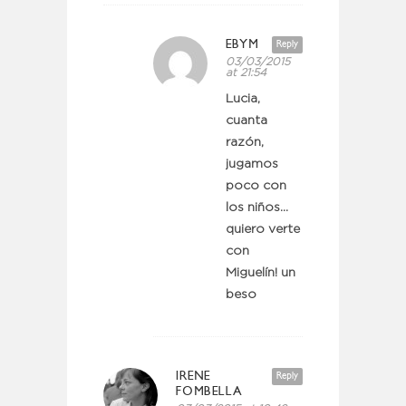
EBYM
Reply
03/03/2015
at 21:54
Lucia,
cuanta
razón,
jugamos
poco con
los niños…
quiero verte
con
Miguelín! un
beso
IRENE
Reply
FOMBELLA