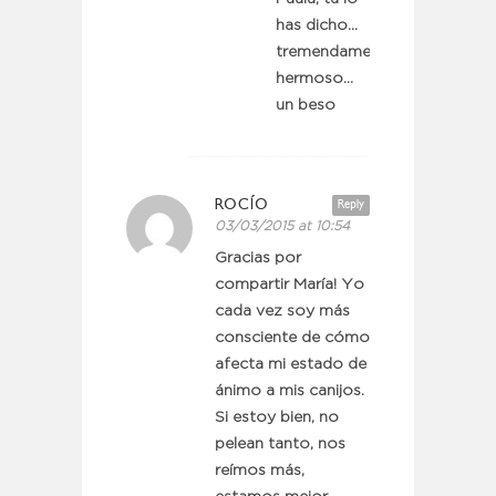
has dicho…
tremendamente
hermoso…
un beso
ROCÍO
Reply
03/03/2015 at 10:54
Gracias por
compartir María! Yo
cada vez soy más
consciente de cómo
afecta mi estado de
ánimo a mis canijos.
Si estoy bien, no
pelean tanto, nos
reímos más,