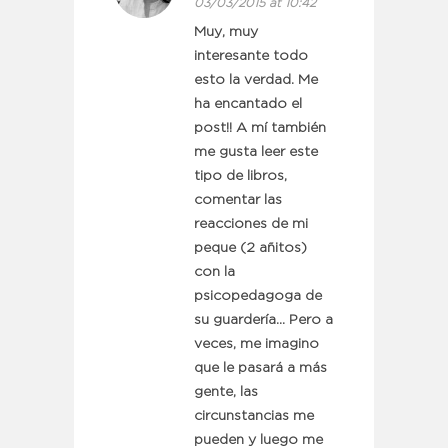
03/03/2015 at 10:42
Muy, muy
interesante todo
esto la verdad. Me
ha encantado el
post!! A mí también
me gusta leer este
tipo de libros,
comentar las
reacciones de mi
peque (2 añitos)
con la
psicopedagoga de
su guardería… Pero a
veces, me imagino
que le pasará a más
gente, las
circunstancias me
pueden y luego me