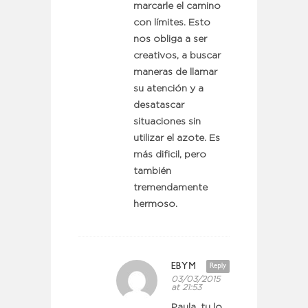
marcarle el camino
con límites. Esto
nos obliga a ser
creativos, a buscar
maneras de llamar
su atención y a
desatascar
situaciones sin
utilizar el azote. Es
más dificil, pero
también
tremendamente
hermoso.
EBYM
Reply
03/03/2015
at 21:53
Paula, tu lo