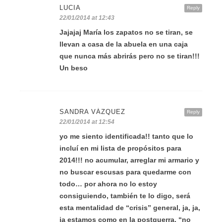
LUCIA
Reply
22/01/2014 at 12:43
Jajajaj María los zapatos no se tiran, se
llevan a casa de la abuela en una caja
que nunca más abrirás pero no se tiran!!!
Un beso
SANDRA VÁZQUEZ
Reply
22/01/2014 at 12:54
yo me siento identificada!! tanto que lo
incluí en mi lista de propósitos para
2014!!! no acumular, arreglar mi armario y
no buscar escusas para quedarme con
todo… por ahora no lo estoy
consiguiendo, también te lo digo, será
esta mentalidad de “crisis” general, ja, ja,
ja estamos como en la postguerra, “no