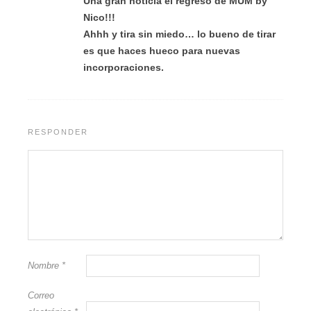
Una gran noticia el regreso de MUM by
Nico!!!
Ahhh y tira sin miedo… lo bueno de tirar
es que haces hueco para nuevas
incorporaciones.
RESPONDER
Nombre
*
Correo