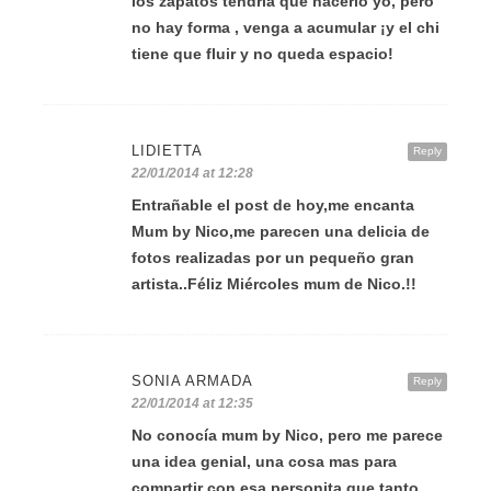
los zapatos tendría que hacerlo yo, pero
no hay forma , venga a acumular ¡y el chi
tiene que fluir y no queda espacio!
LIDIETTA
Reply
22/01/2014 at 12:28
Entrañable el post de hoy,me encanta
Mum by Nico,me parecen una delicia de
fotos realizadas por un pequeño gran
artista..Féliz Miércoles mum de Nico.!!
SONIA ARMADA
Reply
22/01/2014 at 12:35
No conocía mum by Nico, pero me parece
una idea genial, una cosa mas para
compartir con esa personita que tanto