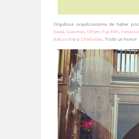
Orgullosa orgullosisisima de haber p
Nada
,
Suavinex
,
DPam
,
Fuji Film
,
Panason
Babyccin
o y
Charhadas
. Todo un honor.