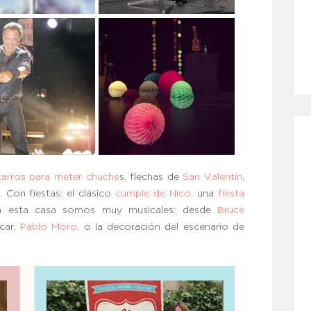
tarros para meter chuche
s, flechas de
San Valentín
,
. Con fiestas: el clásico
cumple de Nico
, una
fiesta
en esta casa somos muy musicales: desde
Bruce
car,
Pablo Moro
, o la decoración del escenario de