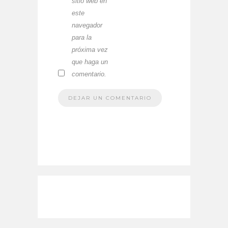
sitio web en
este
navegador
para la
próxima vez
que haga un
comentario.