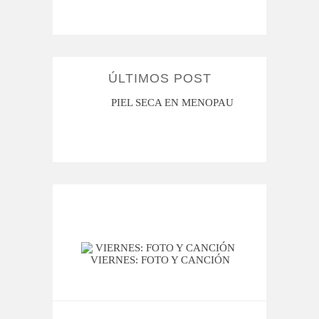
ÚLTIMOS POST
MENOPAUSIA
CUANDO LA ADOLESCENCIA ME
SAN M
HACE DUDAR
VIERNES: FOTO Y CANCIÓN
VIER