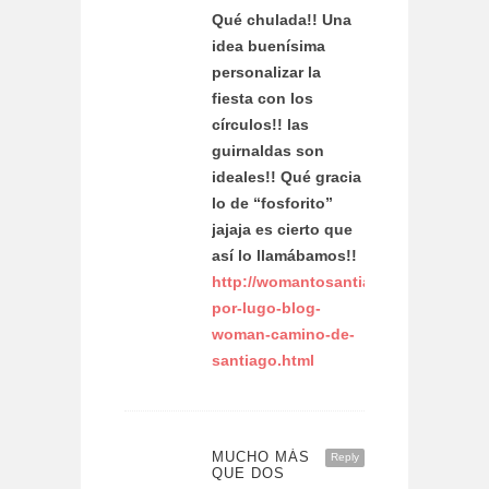
Qué chulada!! Una
idea buenísima
personalizar la
fiesta con los
círculos!! las
guirnaldas son
ideales!! Qué gracia
lo de “fosforito”
jajaja es cierto que
así lo llamábamos!!
http://womantosantiago.blogspot.co
por-lugo-blog-
woman-camino-de-
santiago.html
MUCHO MÁS
Reply
QUE DOS