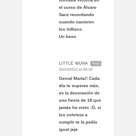
contaba Victoria en
el curso de Álvaro
Sanz recordando
cuando nacieron
los trillizos.
Un beso
LITTLE MUNA
Reply
15/10/2013 at 09:34
Genial María!! Cada
día te superas más,
es la decoración de
una fiesta de 18 que
jamás he visto :O, si
los volviese a
cumplir te la pedía
igual jeje