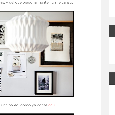
sas, y del que personalmente no me canso.
n una pared, como ya conté
aquí
.