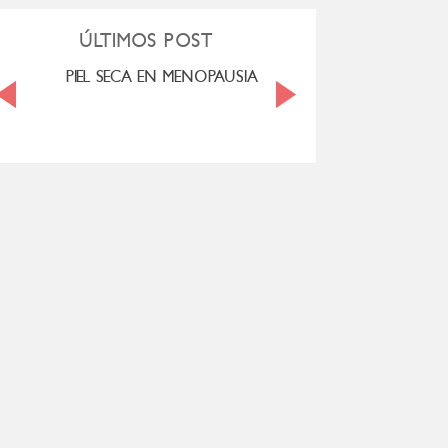
ÚLTIMOS POST
PIEL SECA EN MENOPAUSIA
CUANDO LA ADO
HACE D