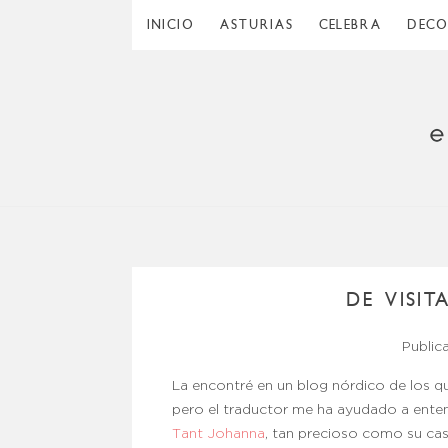
INICIO
ASTURIAS
CELEBRA
DEC
DE VISIT
Public
La encontré en un blog nórdico de los q
pero el traductor me ha ayudado a enten
Tant Johanna
, tan precioso como su ca