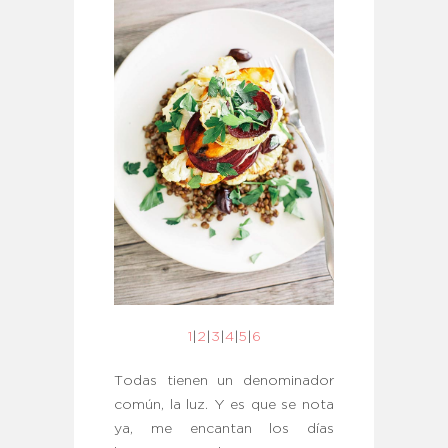
1
|
2
|
3
|
4
|
5
|
6
Todas tienen un denominador
común, la luz. Y es que se nota
ya, me encantan los días