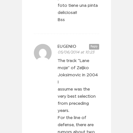
foto tiene una pinta
deliciosa!!
Bss
EUGENIO
Reply
05/06/2014 at 10:23
The track “Lane
moje” of Zeljko
Joksimovic in 2004
I
assume was the
very best selection
from preceding
years.
For the line of
defense, there are
rumors about two